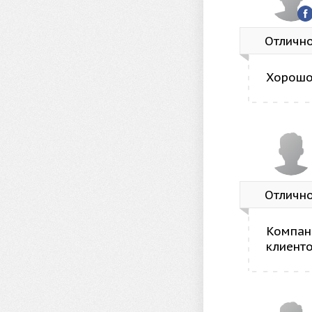
Отличн
Хорош
Отличн
Компани
клиенто