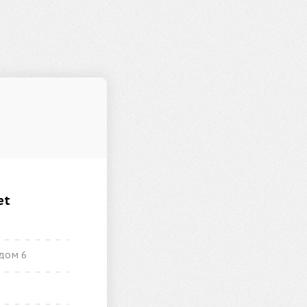
et
дом 6