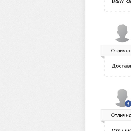
B&W ка
Отличн
Достав
Отличн
Отличн