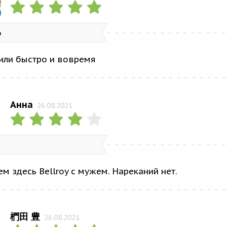
о
или быстро и вовремя
Анна
26.08.2021
м здесь Bellroy с мужем. Нареканий нет.
椚田 豊
26.08.2021