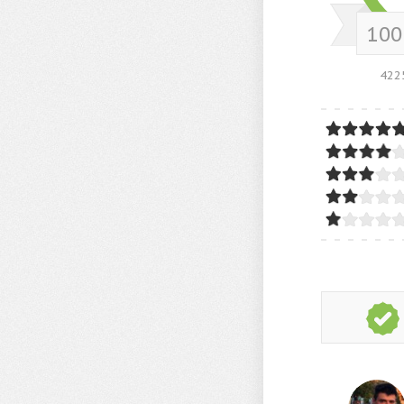
10
422