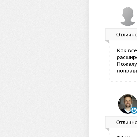
Отличн
Как все
расшире
Пожалуй
поправь
Отличн