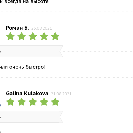
к всегда на высоте
Роман Б.
23.08.2021
о
или очень быстро!
Galina Kulakova
21.08.2021
о
о